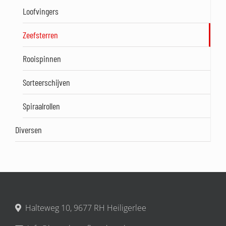
Loofvingers
Zeefsterren
Rooispinnen
Sorteerschijven
Spiraalrollen
Diversen
Halteweg 10, 9677 RH Heiligerlee