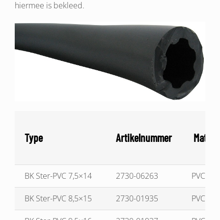
hiermee is bekleed.
Type
Artikelnummer
Materia
BK Ster-PVC 7,5×14
2730-06263
PVC
BK Ster-PVC 8,5×15
2730-01935
PVC