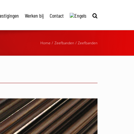
estigingen
Werken bij
Contact
Home
Zeefbanden
Zeefbanden