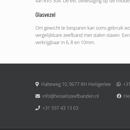
van RVS 304. De evt. bevestiging op de midde
Glasvezel
Om gewicht te besparen kan soms gebruik wor
vergelijkbare zeefband met stalen staven. Een 
verkrijgbaar in 6, 8 en 10mm.
Halteweg 10, 9677 RH Heiligerlee
+31
info@hesselszeefbanden.nl
He
+31 597 43 13 63