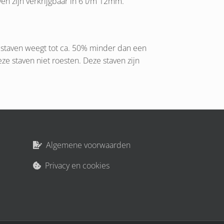
en zijn verkrijgbaar in 6 t/m 12mm.
staven weegt tot ca. 50% minder dan een
ze staven niet roesten. Deze staven zijn
Algemene voorwaarden
Privacy en cookies