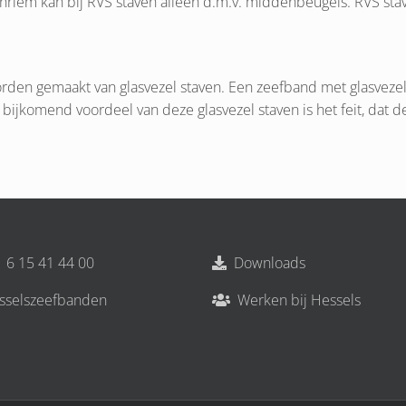
nriem kan bij RVS staven alleen d.m.v. middenbeugels. RVS stav
den gemaakt van glasvezel staven. Een zeefband met glasvezel
bijkomend voordeel van deze glasvezel staven is het feit, dat de
 6 15 41 44 00
Downloads
sselszeefbanden
Werken bij Hessels