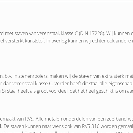
met staven van verenstaal, klasse C (DIN 17228). Wij kunnen d
ezel versterkt kunststof. In overleg kunnen wij echter ook ander
 b.v. in stenenrooiers, maken wij de staven van extra sterk ma
aier dan verenstaal klasse C. Verder heeft dit staal alle eigenscha
i staal heeft als groot voordeel, dat het heel geschikt is om aan
k gemaakt van RVS. Alle metalen onderdelen van een zeefband w
04. De staven kunnen naar wens ook van RVS 316 worden gemaakt.