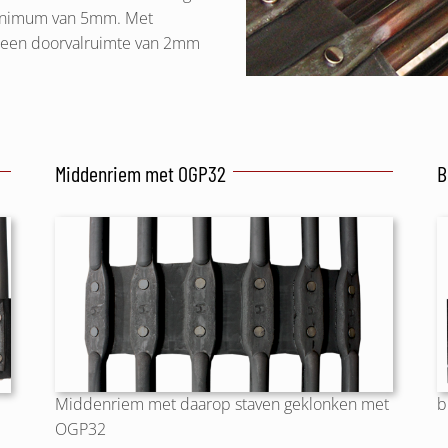
minimum van 5mm. Met
j een doorvalruimte van 2mm
Middenriem met OGP32
B
b
Middenriem met daarop staven geklonken met
e
OGP32